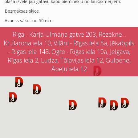
plaša izvēle jau gatavu kapu pieminekļu no laukakmeņiem.
Bezmaksas skice.
Avanss sākot no 50 eiro.
Rīga - Kārļa Ulmaņa gatve 203, Rēzekne -
Kr.Barona iela 10, Viļāni - Rīgas iela 5a, Jēkabpils
- Rīgas iela 143, Ogre - Rīgas iela 10a, Jelgava,
Rīgas iela 2, Ludza, Tālavijas iela 12, Gulbene,
Ābeļu iela 12