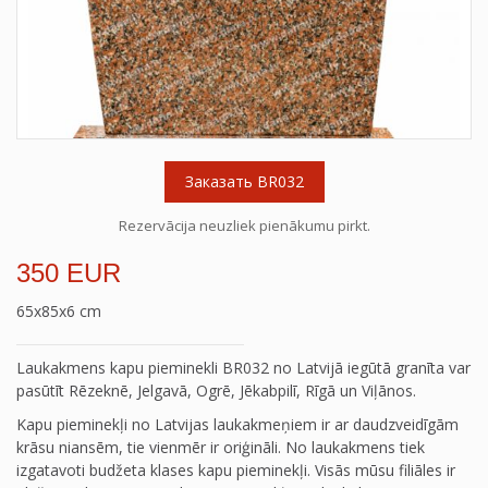
Заказать BR032
Rezervācija neuzliek pienākumu pirkt.
350 EUR
65x85x6 cm
Laukakmens kapu pieminekli BR032 no Latvijā iegūtā granīta var
pasūtīt Rēzeknē, Jelgavā, Ogrē, Jēkabpilī, Rīgā un Viļānos.
Kapu pieminekļi no Latvijas laukakmeņiem ir ar daudzveidīgām
krāsu niansēm, tie vienmēr ir oriģināli. No laukakmens tiek
izgatavoti budžeta klases kapu pieminekļi. Visās mūsu filiāles ir