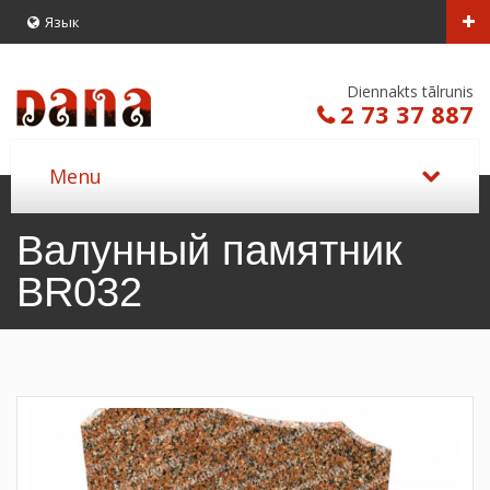
Язык
Diennakts tālrunis
2 73 37 887
Валунный памятник
BR032