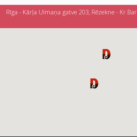
Rīga - Kārļa Ulmaņa gatve 203, Rēzekne - Kr.Barona 