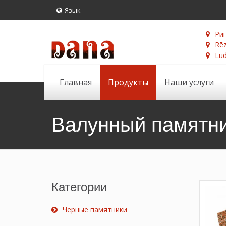
Язык
Риг
Rēz
Lud
Главная
Продукты
Наши услуги
Валунный памятн
Категории
Черные памятники