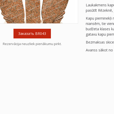
Laukakmens kapu 
pasūtīt Rēzeknē, 
Kapu pieminekļi 
niansēm, tie vien
budžeta klases kap
Заказать BR043
gatavu kapu pie
Bezmaksas skice
Rezervācija neuzliek pienākumu pirkt.
Avanss sākot no 