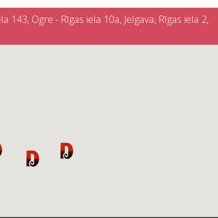
a 143, Ogre - Rīgas iela 10a, Jelgava, Rīgas iela 2,