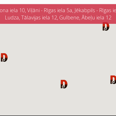
iela 10, Viļāni - Rīgas iela 5a, Jēkabpils - Rīgas iel
Ludza, Tālavijas iela 12, Gulbene, Ābeļu iela 12