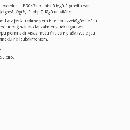
pieminekli BR043 no Latvijā iegūtā granīta var
Jelgavā, Ogrē, Jēkabpilī, Rīgā un Viļānos.
no Latvijas laukakmeņiem ir ar daudzveidīgām krāsu
mēr ir oriģināli. No laukakmens tiek izgatavoti
u pieminekļi. Visās mūsu filiāles ir plaša izvēle jau
minekļu no laukakmeņiem.
.
50 eiro.