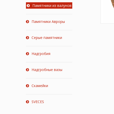
Памятники из валунов
Памятники Авроры
Серые памятники
Надгробия
Надгробные вазы
Скамейки
SVECES