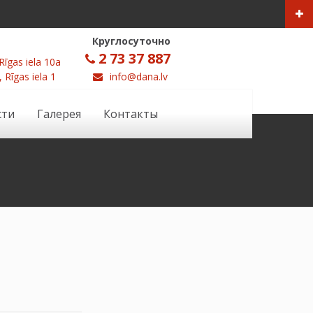
Круглосуточно
2 73 37 887
Rīgas iela 10a
, Rīgas iela 1
info@dana.lv
сти
Галерея
Контакты