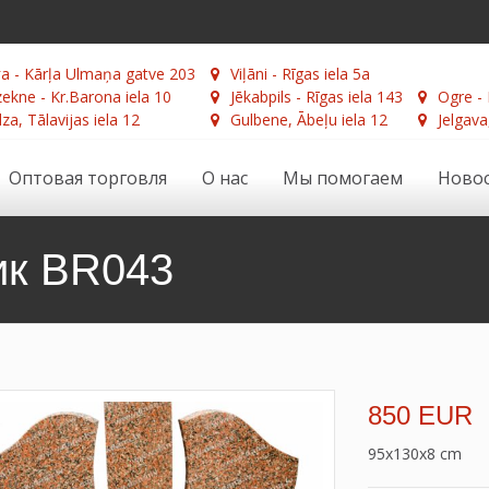
а - Kārļa Ulmaņa gatve 203
Viļāni - Rīgas iela 5a
ekne - Kr.Barona iela 10
Jēkabpils - Rīgas iela 143
Ogre - 
za, Tālavijas iela 12
Gulbene, Ābeļu iela 12
Jelgava
Оптовая торговля
О нас
Мы помогаем
Ново
ик BR043
850 EUR
95x130x8 cm