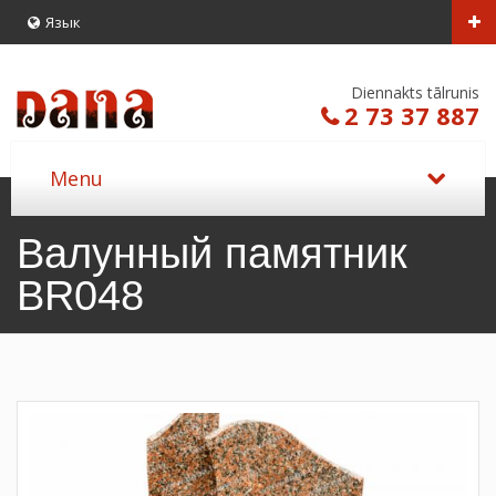
Язык
Diennakts tālrunis
2 73 37 887
Валунный памятник
BR048