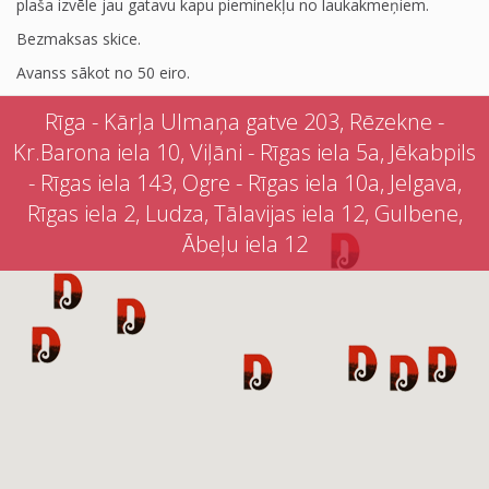
plaša izvēle jau gatavu kapu pieminekļu no laukakmeņiem.
Bezmaksas skice.
Avanss sākot no 50 eiro.
Rīga - Kārļa Ulmaņa gatve 203, Rēzekne -
Kr.Barona iela 10, Viļāni - Rīgas iela 5a, Jēkabpils
- Rīgas iela 143, Ogre - Rīgas iela 10a, Jelgava,
Rīgas iela 2, Ludza, Tālavijas iela 12, Gulbene,
Ābeļu iela 12