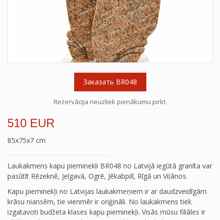
Заказать BR048
Rezervācija neuzliek pienākumu pirkt.
510 EUR
85x75x7 cm
Laukakmens kapu pieminekli BR048 no Latvijā iegūtā granīta var
pasūtīt Rēzeknē, Jelgavā, Ogrē, Jēkabpilī, Rīgā un Viļānos.
Kapu pieminekļi no Latvijas laukakmeņiem ir ar daudzveidīgām
krāsu niansēm, tie vienmēr ir oriģināli. No laukakmens tiek
izgatavoti budžeta klases kapu pieminekļi. Visās mūsu filiāles ir