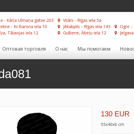
а - Kārļa Ulmaņa gatve 203
Viļāni - Rīgas iela 5a
ekne - Kr.Barona iela 10
Jēkabpils - Rīgas iela 143
Ogre - 
za, Tālavijas iela 12
Gulbene, Ābeļu iela 12
Jelgava
Оптовая торговля
О нас
Мы помогаем
Ново
da081
130 EUR
55x40x6 cm