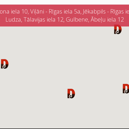
iela 10, Viļāni - Rīgas iela 5a, Jēkabpils - Rīgas iel
Ludza, Tālavijas iela 12, Gulbene, Ābeļu iela 12