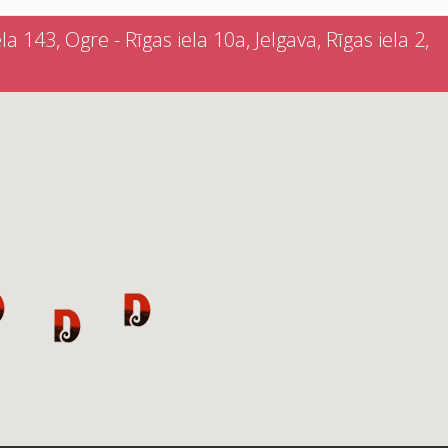
a 143, Ogre - Rīgas iela 10a, Jelgava, Rīgas iela 2,