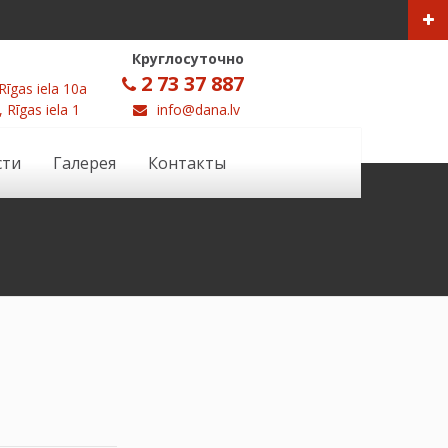
Круглосуточно
2 73 37 887
Rīgas iela 10a
, Rīgas iela 1
info@dana.lv
сти
Галерея
Контакты