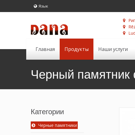
Язык
Риг
Rēz
Lud
Главная
Продукты
Наши услуги
Черный памятник 
Категории
Черные памятники