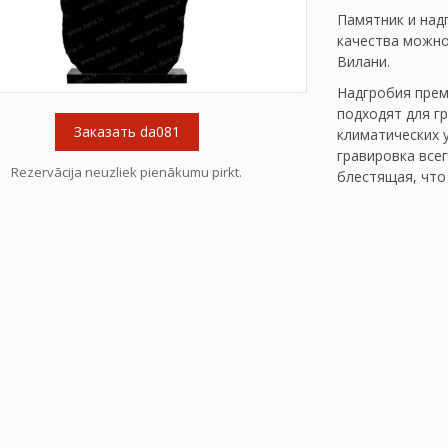
Памятник и над
качества можно 
Вилани.
Надгробия прем
подходят для г
Заказать da081
климатических 
гравировка все
Rezervācija neuzliek pienākumu pirkt.
блестящая, что