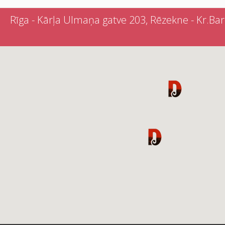
Rīga - Kārļa Ulmaņa gatve 203, Rēzekne - Kr.Barona 