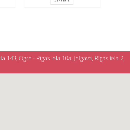
Заказать
a 143, Ogre - Rīgas iela 10a, Jelgava, Rīgas iela 2,