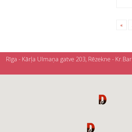
«
Rīga - Kārļa Ulmaņa gatve 203, Rēzekne - Kr.Barona 