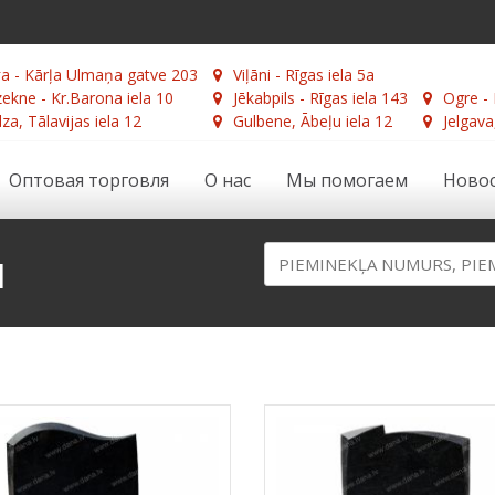
а - Kārļa Ulmaņa gatve 203
Viļāni - Rīgas iela 5a
ekne - Kr.Barona iela 10
Jēkabpils - Rīgas iela 143
Ogre - 
za, Tālavijas iela 12
Gulbene, Ābeļu iela 12
Jelgava
Оптовая торговля
О нас
Мы помогаем
Ново
и