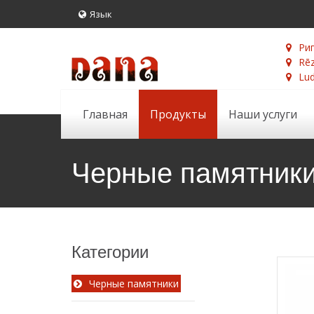
Язык
Риг
Rēz
Lud
Главная
Продукты
Наши услуги
Черные памятник
Категории
Черные памятники