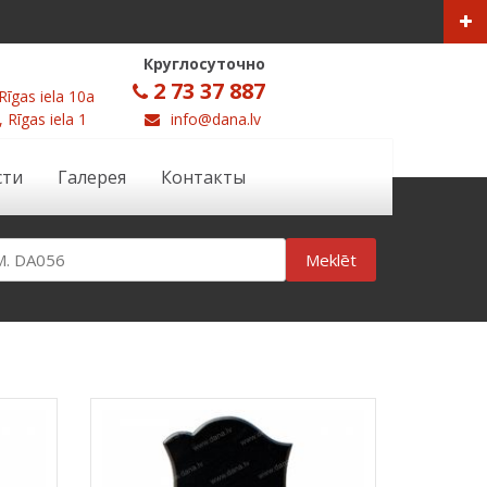
Круглосуточно
2 73 37 887
Rīgas iela 10a
, Rīgas iela 1
info@dana.lv
сти
Галерея
Контакты
Meklēt