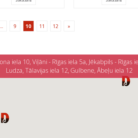
Заказать
Заказать
…
9
10
11
12
»
iela 10, Viļāni - Rīgas iela 5a, Jēkabpils - Rīgas iel
Ludza, Tālavijas iela 12, Gulbene, Ābeļu iela 12