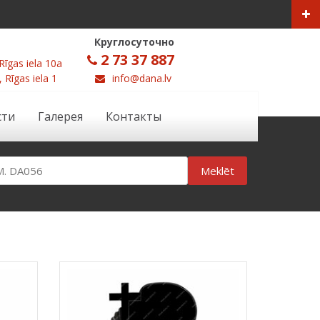
Круглосуточно
2 73 37 887
Rīgas iela 10a
, Rīgas iela 1
info@dana.lv
сти
Галерея
Контакты
Meklēt