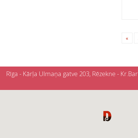
«
Rīga - Kārļa Ulmaņa gatve 203, Rēzekne - Kr.Barona 