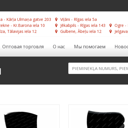
а - Kārļa Ulmaņa gatve 203
Viļāni - Rīgas iela 5a
ekne - Kr.Barona iela 10
Jēkabpils - Rīgas iela 143
Ogre - 
za, Tālavijas iela 12
Gulbene, Ābeļu iela 12
Jelgava
Оптовая торговля
О нас
Мы помогаем
Ново
и