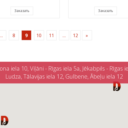
Заказать
Заказать
…
8
9
10
11
…
12
»
iela 10, Viļāni - Rīgas iela 5a, Jēkabpils - Rīgas iel
Ludza, Tālavijas iela 12, Gulbene, Ābeļu iela 12