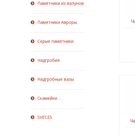
Памятники из валунов
Ч
Памятники Авроры
Серые памятники
Надгробия
Надгробные вазы
Скамейки
SVECES
Ч