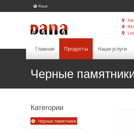
Язык
Риг
Rēz
Lud
Главная
Продукты
Наши услуги
Черные памятник
Категории
Черные памятники