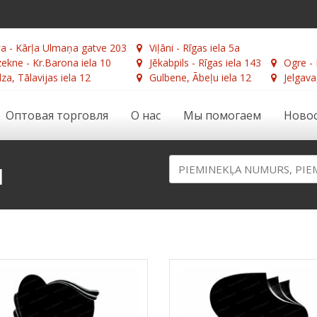
а - Kārļa Ulmaņa gatve 203
Viļāni - Rīgas iela 5a
ekne - Kr.Barona iela 10
Jēkabpils - Rīgas iela 143
Ogre - 
za, Tālavijas iela 12
Gulbene, Ābeļu iela 12
Jelgava
Оптовая торговля
О нас
Мы помогаем
Ново
и