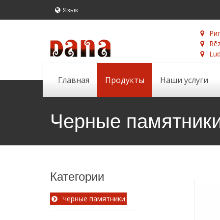
Язык
Риг
Rēz
Lud
Главная
Продукты
Наши услуги
Черные памятник
Категории
Черные памятники