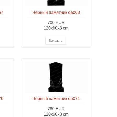
67
Черный памятник da068
700 EUR
120x60x8 cm
Заказать
70
Черный памятник da071
780 EUR
120x60x8 cm