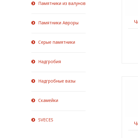
Памятники из валунов
Ч
Памятники Авроры
Серые памятники
Надгробия
Надгробные вазы
Скамейки
SVECES
Ч