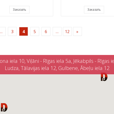
Заказать
Заказать
…
3
4
5
6
…
12
»
iela 10, Viļāni - Rīgas iela 5a, Jēkabpils - Rīgas iel
Ludza, Tālavijas iela 12, Gulbene, Ābeļu iela 12