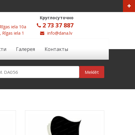
Круглосуточно
2 73 37 887
Rīgas iela 10a
, Rīgas iela 1
info@dana.lv
сти
Галерея
Контакты
Meklēt