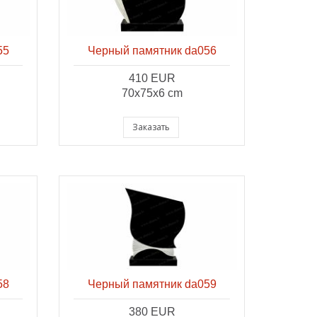
55
Черный памятник da056
410 EUR
70x75x6 cm
Заказать
58
Черный памятник da059
380 EUR