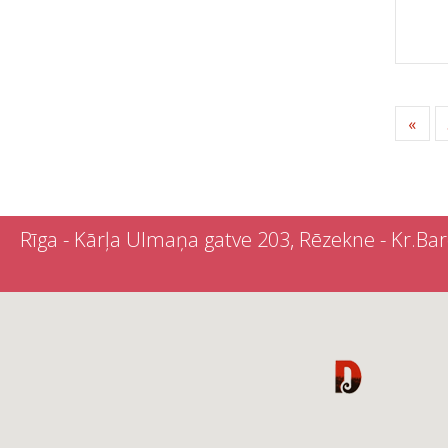
«
Rīga - Kārļa Ulmaņa gatve 203, Rēzekne - Kr.Barona 