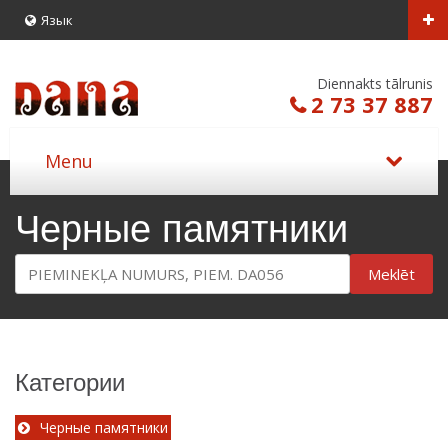
Язык
Diennakts tālrunis
2 73 37 887
Черные памятники
Meklēt
Категории
Черные памятники