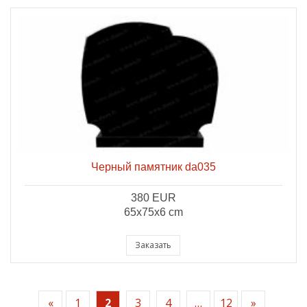
Черный памятник da035
380 EUR
65x75x6 cm
Заказать
«
1
2
3
4
…
12
»