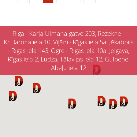
Rīga - Kārļa Ulmaņa gatve 203, Rēzekne -
Kr.Barona iela 10, Viļāni - Rīgas iela 5a, Jēkabpils
- Rīgas iela 143, Ogre - Rīgas iela 10a, Jelgava,
Rīgas iela 2, Ludza, Tālavijas iela 12, Gulbene,
Ābeļu iela 12