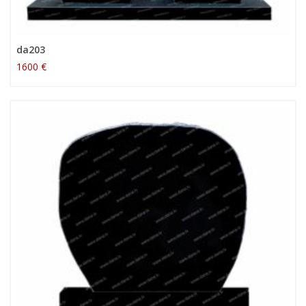
da203
1600 €