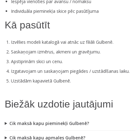
Iespēja vienoties par avansu / nomaksu
Individuāla pieminekļa skice pēc pasūtījuma
Kā pasūtīt
Izvēlies modeli katalogā vai atnāc uz filiāli Gulbenē.
Saskaņojam izmērus, akmeni un gravējumu.
Apstiprinām skici un cenu.
Izgatavojam un saskaņojam piegādes / uzstādīšanas laiku.
Uzstādām kapavietā Gulbenē.
Biežāk uzdotie jautājumi
Cik maksā kapu pieminekļi Gulbenē?
Cik maksā kapu apmales Gulbenē?