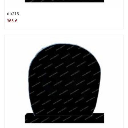
da213
365 €