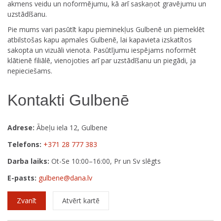
akmens veidu un noformējumu, kā arī saskaņot gravējumu un
uzstādīšanu.
Pie mums vari pasūtīt kapu pieminekļus Gulbenē un piemeklēt
atbilstošas kapu apmales Gulbenē, lai kapavieta izskatītos
sakopta un vizuāli vienota. Pasūtījumu iespējams noformēt
klātienē filiālē, vienojoties arī par uzstādīšanu un piegādi, ja
nepieciešams.
Kontakti Gulbenē
Adrese:
Ābeļu iela 12, Gulbene
Telefons:
+371 28 777 383
Darba laiks:
Ot-Se 10:00–16:00, Pr un Sv slēgts
E-pasts:
gulbene@dana.lv
Zvanīt
Atvērt kartē