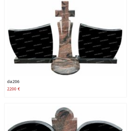
da206
2200 €