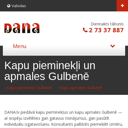
Valodas
Diennakts tālrunis
2 73 37 887
Kapu pieminekļi un
apmales Gulbenē
› Kapu pieminekļi Gulbenē
› Kapu apmales Gulbenē
DANA.lv piedāvā kapu pieminekļus un kapu apmales Gulbenē —
ar iespēju izvēlēties gan gatavus risinājumus, gan pasūtīt
individuālu izgatavošanu. Konsultants palīdzēs piemeklēt izmēru,