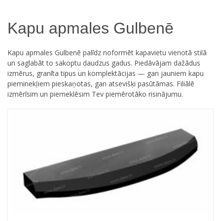
Kapu apmales Gulbenē
Kapu apmales Gulbenē palīdz noformēt kapavietu vienotā stilā
un saglabāt to sakoptu daudzus gadus. Piedāvājam dažādus
izmērus, granīta tipus un komplektācijas — gan jauniem kapu
pieminekļiem pieskaņotas, gan atsevišķi pasūtāmas. Filiālē
izmērīsim un piemeklēsim Tev piemērotāko risinājumu.