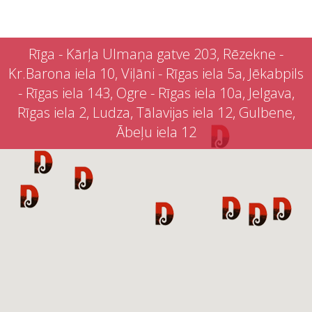
Rīga - Kārļa Ulmaņa gatve 203, Rēzekne -
Kr.Barona iela 10, Viļāni - Rīgas iela 5a, Jēkabpils
- Rīgas iela 143, Ogre - Rīgas iela 10a, Jelgava,
Rīgas iela 2, Ludza, Tālavijas iela 12, Gulbene,
Ābeļu iela 12