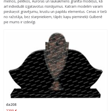
melnos, pelēkos, Auroras un laukakmens granīta modeļus, kā
arī individuāli izgatavotus risinājumus. Katram modelim varam
pieskaņot gravējumu, krustu un papildu elementus. Cenas ir tieši
no ražotāja, bez starpniekiem, tāpēc kapu pieminekļi Gulbenē
pie mums ir izdevīgi.
da208
2200 €