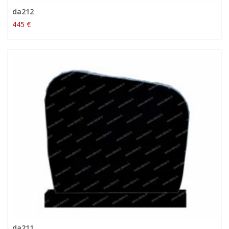
da212
445 €
da211