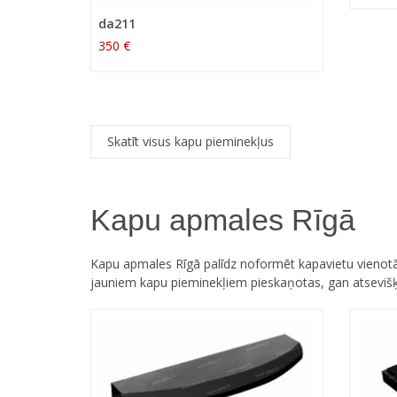
da211
350 €
Skatīt visus kapu pieminekļus
Kapu apmales Rīgā
Kapu apmales Rīgā palīdz noformēt kapavietu vienotā
jauniem kapu pieminekļiem pieskaņotas, gan atsevišķ