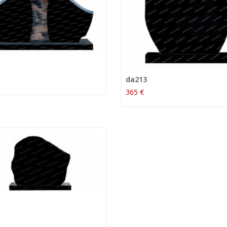
da213
365 €