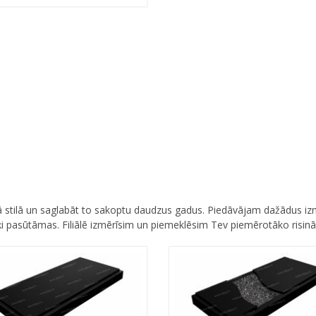
 stilā un saglabāt to sakoptu daudzus gadus. Piedāvājam dažādus iz
i pasūtāmas. Filiālē izmērīsim un piemeklēsim Tev piemērotāko risin