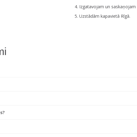
Izgatavojam un saskaņojam p
Uzstādām kapavietā Rīgā.
mi
es?