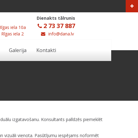
Dienakts tālrunis
2 73 37 887
Rīgas iela 10a
 Rīgas iela 2
info@dana.lv
Galerija
Kontakti
iduālu izgatavošanu. Konsultants palīdzēs piemeklēt
un vizuāli vienota. Pasūtījumu iespējams noformēt