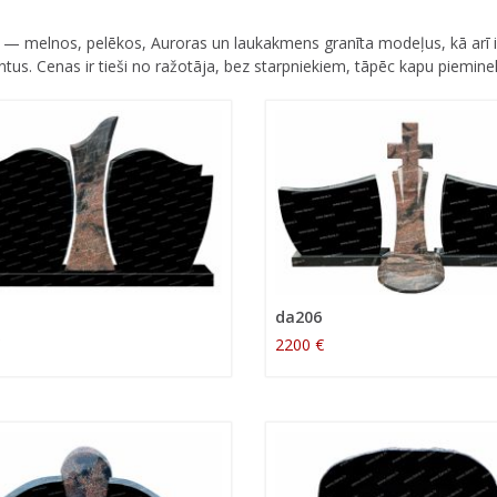
stu — melnos, pelēkos, Auroras un laukakmens granīta modeļus, kā arī 
s. Cenas ir tieši no ražotāja, bez starpniekiem, tāpēc kapu pieminekļ
da206
2200 €