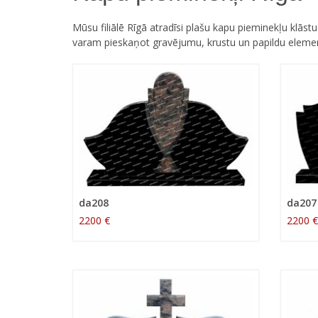
Mūsu filiālē Rīgā atradīsi plašu kapu pieminekļu klā
varam pieskaņot gravējumu, krustu un papildu elementu
da208
da207
2200 €
2200 €