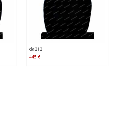
da212
445 €