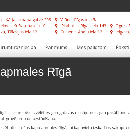
a - Kārļa Ulmaņa gatve 203
Viļāni - Rīgas iela 5a
ekne - Kr.Barona iela 10
Jēkabpils - Rīgas iela 143
Ogre - 
za, Tālavijas iela 12
Gulbene, Ābeļu iela 12
Jelgava,
irumtirdzniecība
Par mums
Mēs palīdzam
Raksti
 apmales Rīgā
ā — ar iespēju izvēlēties gan gatavus risinājumus, gan pasūtīt indiv
ot gravējumu un uzstādīšanu.
klēt atbilstošas kapu apmales Rīgā, lai kapavieta izskatītos sakopta 