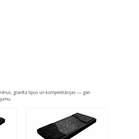
mērus, granīta tipus un komplektācijas — gan
ājumu.