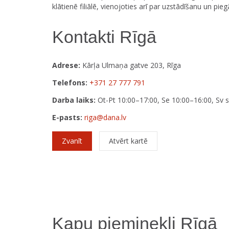
klātienē filiālē, vienojoties arī par uzstādīšanu un pie
Kontakti Rīgā
Adrese:
Kārļa Ulmaņa gatve 203, Rīga
Telefons:
+371 27 777 791
Darba laiks:
Ot-Pt 10:00–17:00, Se 10:00–16:00, Sv s
E-pasts:
riga@dana.lv
Zvanīt
Atvērt kartē
Kapu pieminekļi Rīgā