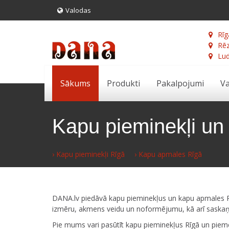
Valodas
Rīg
Rēz
Lud
Sākums
Produkti
Pakalpojumi
Va
Kapu pieminekļi un
› Kapu pieminekļi Rīgā
› Kapu apmales Rīgā
DANA.lv piedāvā kapu pieminekļus un kapu apmales Rīg
izmēru, akmens veidu un noformējumu, kā arī saskaņ
Pie mums vari pasūtīt kapu pieminekļus Rīgā un pieme