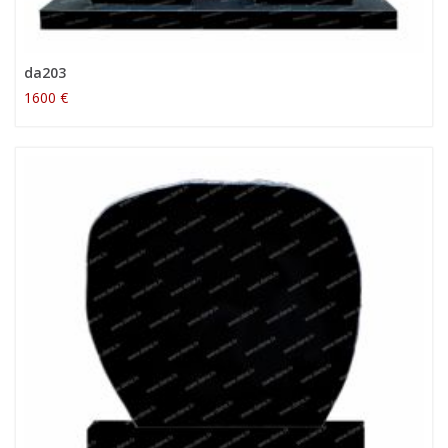
da203
1600 €