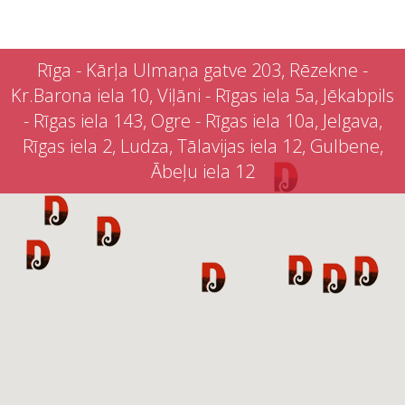
Rīga - Kārļa Ulmaņa gatve 203, Rēzekne -
Kr.Barona iela 10, Viļāni - Rīgas iela 5a, Jēkabpils
- Rīgas iela 143, Ogre - Rīgas iela 10a, Jelgava,
Rīgas iela 2, Ludza, Tālavijas iela 12, Gulbene,
Ābeļu iela 12