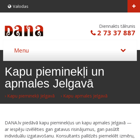
Valodas
Diennakts tālrunis
2 73 37 887
Kapu pieminekļi un
apmales Jelgavā
› Kapu pieminekļi Jelgavā
› Kapu apmales Jelgavā
DANA.lv piedāvā kapu pieminekļus un kapu apmales Jelgavā —
ar iespēju izvēlēties gan gatavus risinājumus, gan pasūtīt
individuālu izgatavošanu. Konsultants palīdzēs piemeklēt izmēru,