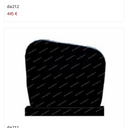
da212
445 €
da211