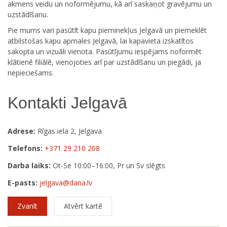
akmens veidu un noformējumu, kā arī saskaņot gravējumu un
uzstādīšanu.
Pie mums vari pasūtīt kapu pieminekļus Jelgavā un piemeklēt
atbilstošas kapu apmales Jelgavā, lai kapavieta izskatītos
sakopta un vizuāli vienota. Pasūtījumu iespējams noformēt
klātienē filiālē, vienojoties arī par uzstādīšanu un piegādi, ja
nepieciešams.
Kontakti Jelgavā
Adrese:
Rīgas iela 2, Jelgava
Telefons:
+371 29 210 208
Darba laiks:
Ot-Se 10:00–16:00, Pr un Sv slēgts
E-pasts:
jelgava@dana.lv
Zvanīt
Atvērt kartē