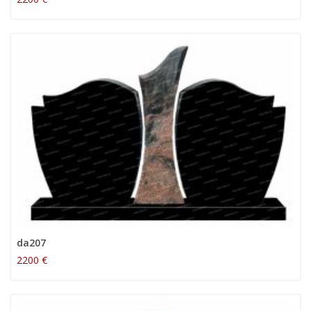
da207
2200 €