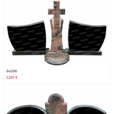
da206
2200 €