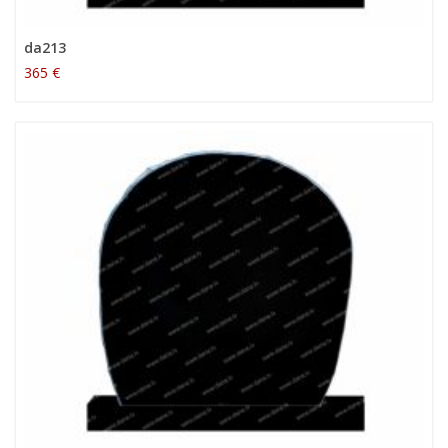
da213
365 €