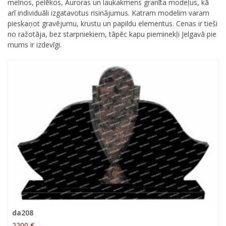
melnos, pelēkos, Auroras un laukakmens granīta modeļus, kā
arī individuāli izgatavotus risinājumus. Katram modelim varam
pieskaņot gravējumu, krustu un papildu elementus. Cenas ir tieši
no ražotāja, bez starpniekiem, tāpēc kapu pieminekļi Jelgavā pie
mums ir izdevīgi.
da208
2200 €