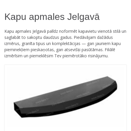
Kapu apmales Jelgavā
Kapu apmales Jelgavā palīdz noformēt kapavietu vienotā stilā un
saglabāt to sakoptu daudzus gadus. Piedāvājam dažādus
izmērus, granīta tipus un komplektācijas — gan jauniem kapu
pieminekļiem pieskaņotas, gan atsevišķi pasūtāmas. Filiālē
izmērīsim un piemeklēsim Tev piemērotāko risinājumu.