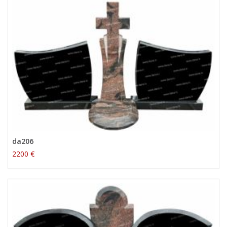
da206
2200 €