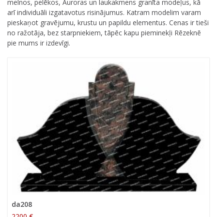
melnos, pelēkos, Auroras un laukakmens granīta modeļus, kā
arī individuāli izgatavotus risinājumus. Katram modelim varam
pieskaņot gravējumu, krustu un papildu elementus. Cenas ir tieši
no ražotāja, bez starpniekiem, tāpēc kapu pieminekļi Rēzeknē
pie mums ir izdevīgi.
da208
2200 €