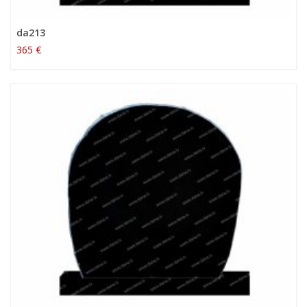
da213
365 €