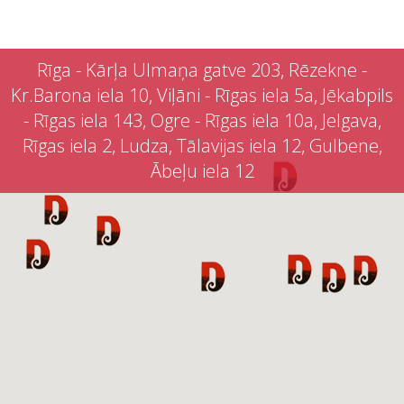
Rīga - Kārļa Ulmaņa gatve 203, Rēzekne -
Kr.Barona iela 10, Viļāni - Rīgas iela 5a, Jēkabpils
- Rīgas iela 143, Ogre - Rīgas iela 10a, Jelgava,
Rīgas iela 2, Ludza, Tālavijas iela 12, Gulbene,
Ābeļu iela 12