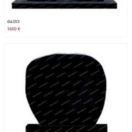
da203
1600 €