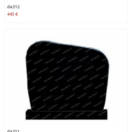
da212
445 €
da211