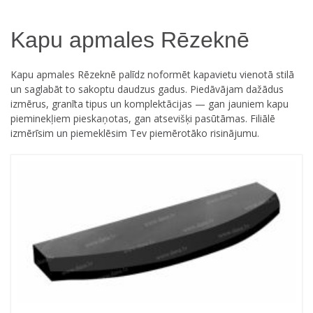
Kapu apmales Rēzeknē
Kapu apmales Rēzeknē palīdz noformēt kapavietu vienotā stilā
un saglabāt to sakoptu daudzus gadus. Piedāvājam dažādus
izmērus, granīta tipus un komplektācijas — gan jauniem kapu
pieminekļiem pieskaņotas, gan atsevišķi pasūtāmas. Filiālē
izmērīsim un piemeklēsim Tev piemērotāko risinājumu.