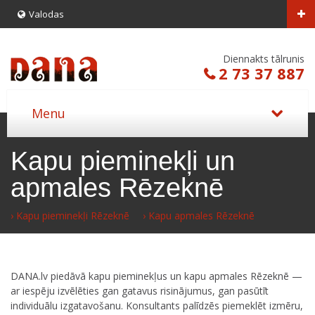
Valodas
Diennakts tālrunis
2 73 37 887
Kapu pieminekļi un
apmales Rēzeknē
› Kapu pieminekļi Rēzeknē
› Kapu apmales Rēzeknē
DANA.lv piedāvā kapu pieminekļus un kapu apmales Rēzeknē —
ar iespēju izvēlēties gan gatavus risinājumus, gan pasūtīt
individuālu izgatavošanu. Konsultants palīdzēs piemeklēt izmēru,