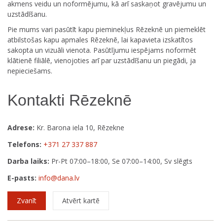
akmens veidu un noformējumu, kā arī saskaņot gravējumu un
uzstādīšanu.
Pie mums vari pasūtīt kapu pieminekļus Rēzeknē un piemeklēt
atbilstošas kapu apmales Rēzeknē, lai kapavieta izskatītos
sakopta un vizuāli vienota. Pasūtījumu iespējams noformēt
klātienē filiālē, vienojoties arī par uzstādīšanu un piegādi, ja
nepieciešams.
Kontakti Rēzeknē
Adrese:
Kr. Barona iela 10, Rēzekne
Telefons:
+371 27 337 887
Darba laiks:
Pr-Pt 07:00–18:00, Se 07:00–14:00, Sv slēgts
E-pasts:
info@dana.lv
Zvanīt
Atvērt kartē