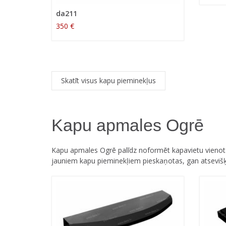
da211
350 €
Skatīt visus kapu pieminekļus
Kapu apmales Ogrē
Kapu apmales Ogrē palīdz noformēt kapavietu vienotā
jauniem kapu pieminekļiem pieskaņotas, gan atsevišķ