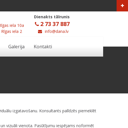
Dienakts tālrunis
2 73 37 887
Rīgas iela 10a
 Rīgas iela 2
info@dana.lv
Galerija
Kontakti
iduālu izgatavošanu. Konsultants palīdzēs piemeklēt
 un vizuāli vienota. Pasūtījumu iespējams noformēt