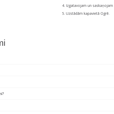
Izgatavojam un saskaņojam p
Uzstādām kapavietā Ogrē.
mi
es?