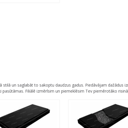
 stilā un saglabāt to sakoptu daudzus gadus. Piedāvājam dažādus iz
i pasūtāmas. Filiālē izmērīsim un piemeklēsim Tev piemērotāko risin