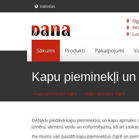
Valodas
Rīg
Rēz
Lud
Sākums
Produkti
Pakalpojumi
Va
Kapu pieminekļi u
› Kapu pieminekļi Ogrē
› Kapu apmales Ogrē
DANA.lv piedāvā kapu pieminekļus un kapu apmales Ogr
izmēru, akmens veidu un noformējumu, kā arī saskaņ
Pie mums vari pasūtīt kapu pieminekļus Ogrē un pieme