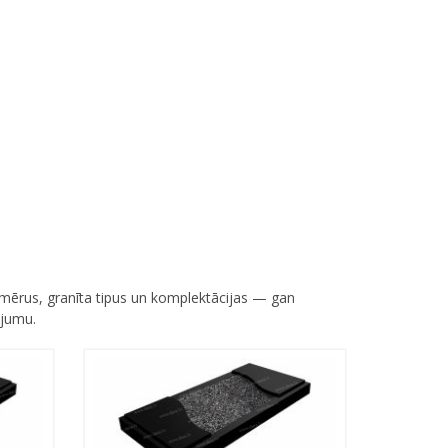
mērus, granīta tipus un komplektācijas — gan
ājumu.