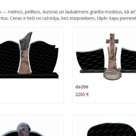
stu — melnos, pelēkos, Auroras un laukakmens granīta modeļus, kā arī
s. Cenas ir tieši no ražotāja, bez starpniekiem, tāpēc kapu pieminekļ
da206
2200 €