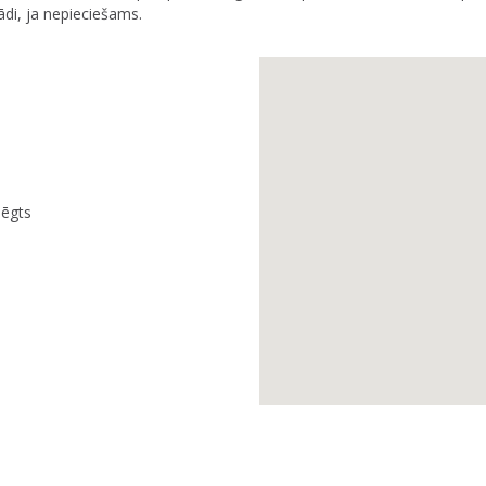
gādi, ja nepieciešams.
lēgts