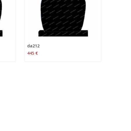
da212
445 €