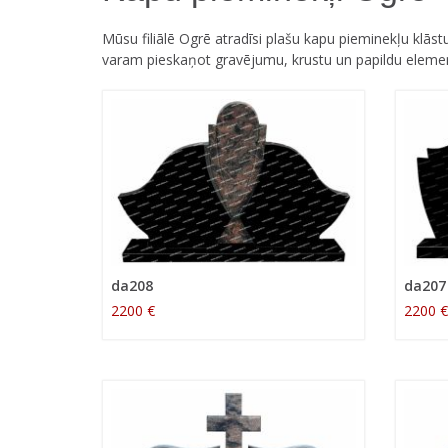
Mūsu filiālē Ogrē atradīsi plašu kapu pieminekļu klā
varam pieskaņot gravējumu, krustu un papildu elementu
da208
da207
2200 €
2200 €