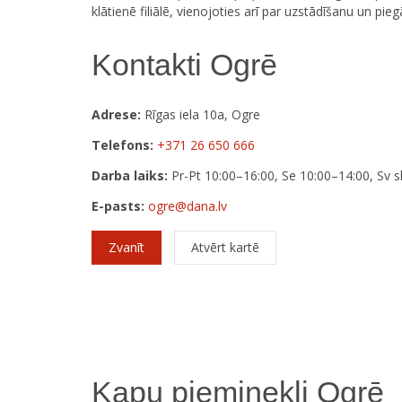
klātienē filiālē, vienojoties arī par uzstādīšanu un pie
Kontakti Ogrē
Adrese:
Rīgas iela 10a, Ogre
Telefons:
+371 26 650 666
Darba laiks:
Pr-Pt 10:00–16:00, Se 10:00–14:00, Sv s
E-pasts:
ogre@dana.lv
Zvanīt
Atvērt kartē
Kapu pieminekļi Ogrē