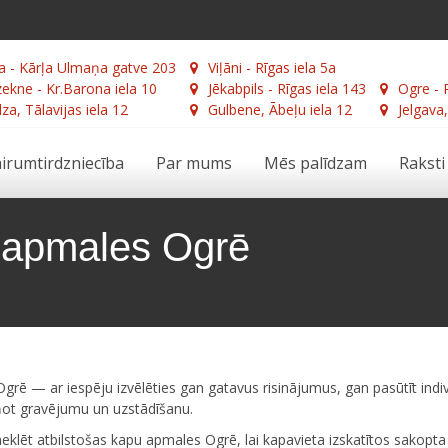
a - Kārļa Ulmaņa gatve 203
Viļāni - Rīgas iela 5a
ekne - Kr.Barona iela 10
Jēkabpils - Rīgas iela 143
Ogre - 
za, Tālavijas iela 12
Gulbene, Ābeļu iela 12
Jelgava,
irumtirdzniecība
Par mums
Mēs palīdzam
Raksti
n apmales Ogrē
ē — ar iespēju izvēlēties gan gatavus risinājumus, gan pasūtīt indiv
ot gravējumu un uzstādīšanu.
klēt atbilstošas kapu apmales Ogrē, lai kapavieta izskatītos sakopta