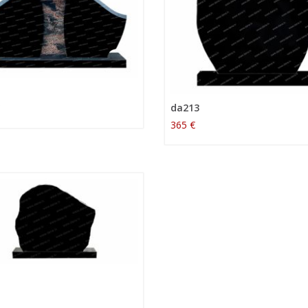
da213
365 €