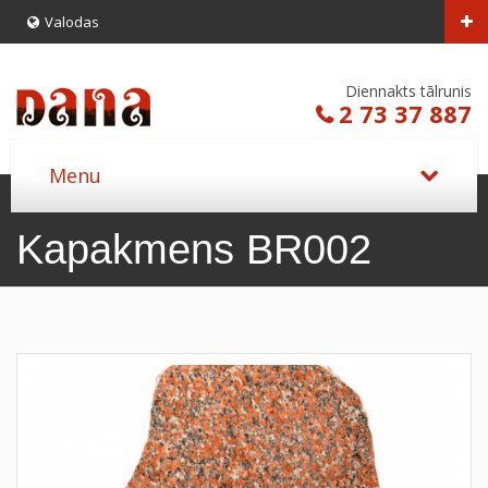
Valodas
Diennakts tālrunis
2 73 37 887
Kapakmens BR002