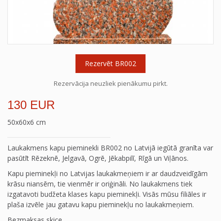
Rezervēt BR002
Rezervācija neuzliek pienākumu pirkt.
130 EUR
50x60x6 cm
Laukakmens kapu pieminekli BR002 no Latvijā iegūtā granīta var
pasūtīt Rēzeknē, Jelgavā, Ogrē, Jēkabpilī, Rīgā un Viļānos.
Kapu pieminekļi no Latvijas laukakmeņiem ir ar daudzveidīgām
krāsu niansēm, tie vienmēr ir oriģināli. No laukakmens tiek
izgatavoti budžeta klases kapu pieminekļi. Visās mūsu filiāles ir
plaša izvēle jau gatavu kapu pieminekļu no laukakmeņiem.
Bezmaksas skice.