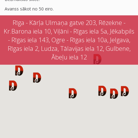
Avanss sākot no 50 eiro.
Rīga - Kārļa Ulmaņa gatve 203, Rēzekne -
Kr.Barona iela 10, Viļāni - Rīgas iela 5a, Jēkabpils
- Rīgas iela 143, Ogre - Rīgas iela 10a, Jelgava,
Rīgas iela 2, Ludza, Tālavijas iela 12, Gulbene,
Ābeļu iela 12