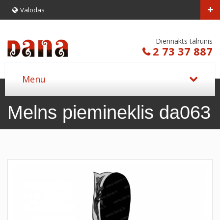
Valodas
Diennakts tālrunis
2 73 37 887
Melns piemineklis da063