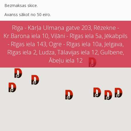
Bezmaksas skice.
Avanss sākot no 50 eiro.
Rīga - Kārļa Ulmaņa gatve 203, Rēzekne -
Kr.Barona iela 10, Viļāni - Rīgas iela 5a, Jēkabpils
- Rīgas iela 143, Ogre - Rīgas iela 10a, Jelgava,
Rīgas iela 2, Ludza, Tālavijas iela 12, Gulbene,
Ābeļu iela 12