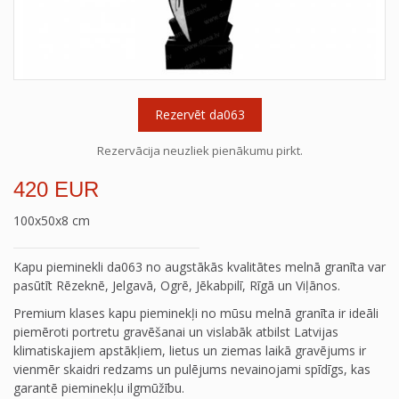
Rezervēt da063
Rezervācija neuzliek pienākumu pirkt.
420 EUR
100x50x8 cm
Kapu pieminekli da063 no augstākās kvalitātes melnā granīta var
pasūtīt Rēzeknē, Jelgavā, Ogrē, Jēkabpilī, Rīgā un Viļānos.
Premium klases kapu pieminekļi no mūsu melnā granīta ir ideāli
piemēroti portretu gravēšanai un vislabāk atbilst Latvijas
klimatiskajiem apstākļiem, lietus un ziemas laikā gravējums ir
vienmēr skaidri redzams un pulējums nevainojami spīdīgs, kas
garantē pieminekļu ilgmūžību.