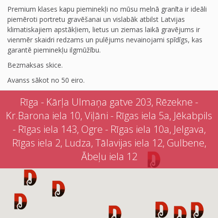
Premium klases kapu pieminekļi no mūsu melnā granīta ir ideāli
piemēroti portretu gravēšanai un vislabāk atbilst Latvijas
klimatiskajiem apstākļiem, lietus un ziemas laikā gravējums ir
vienmēr skaidri redzams un pulējums nevainojami spīdīgs, kas
garantē pieminekļu ilgmūžību.
Bezmaksas skice.
Avanss sākot no 50 eiro.
Rīga - Kārļa Ulmaņa gatve 203, Rēzekne -
Kr.Barona iela 10, Viļāni - Rīgas iela 5a, Jēkabpils
- Rīgas iela 143, Ogre - Rīgas iela 10a, Jelgava,
Rīgas iela 2, Ludza, Tālavijas iela 12, Gulbene,
Ābeļu iela 12