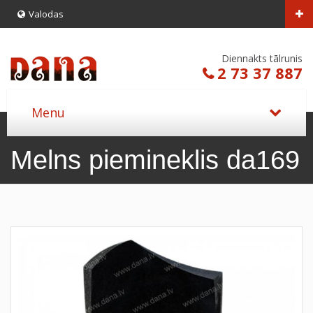
Valodas
Diennakts tālrunis
2 73 37 887
Melns piemineklis da169