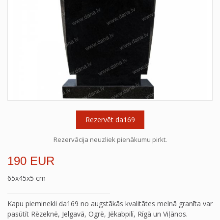
Rezervēt da169
Rezervācija neuzliek pienākumu pirkt.
190 EUR
65x45x5 cm
Kapu pieminekli da169 no augstākās kvalitātes melnā granīta var
pasūtīt Rēzeknē, Jelgavā, Ogrē, Jēkabpilī, Rīgā un Viļānos.