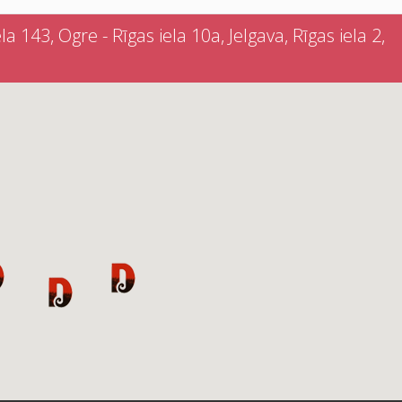
a 143, Ogre - Rīgas iela 10a, Jelgava, Rīgas iela 2,