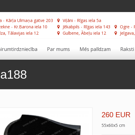
a - Kārļa Ulmaņa gatve 203
Viļāni - Rīgas iela 5a
ekne - Kr.Barona iela 10
Jēkabpils - Rīgas iela 143
Ogre - 
za, Tālavijas iela 12
Gulbene, Ābeļu iela 12
Jelgava,
irumtirdzniecība
Par mums
Mēs palīdzam
Raksti
da188
260 EUR
55x60x5 cm