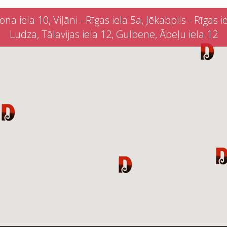
iela 10, Viļāni - Rīgas iela 5a, Jēkabpils - Rīgas iel
Ludza, Tālavijas iela 12, Gulbene, Ābeļu iela 12