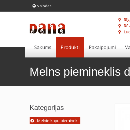
Valodas
Rīg
Rēz
Lud
Sākums
Produkti
Pakalpojumi
Va
Melns piemineklis 
Kategorijas
Melnie kapu pieminekļi