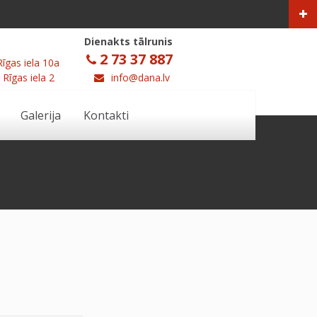
Dienakts tālrunis
2 73 37 887
Rīgas iela 10a
 Rīgas iela 2
info@dana.lv
Galerija
Kontakti