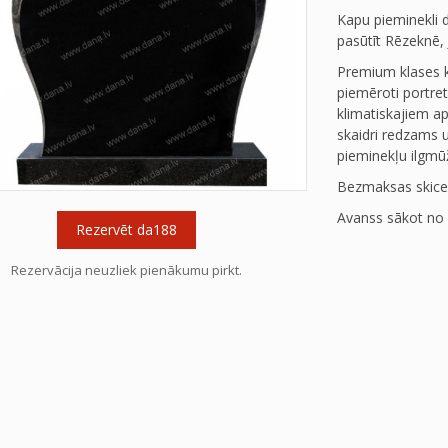
Kapu pieminekli 
pasūtīt Rēzeknē, 
Premium klases k
piemēroti portret
klimatiskajiem ap
skaidri redzams 
pieminekļu ilgmū
Bezmaksas skice
Avanss sākot no 
Rezervēt da188
Rezervācija neuzliek pienākumu pirkt.