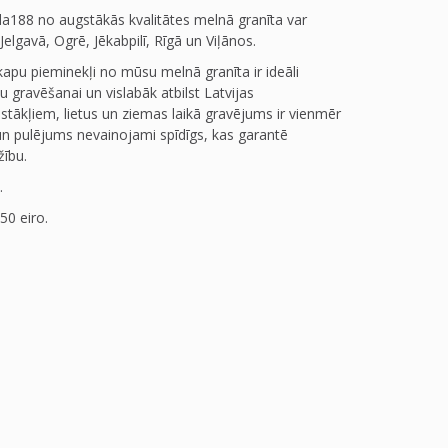
da188 no augstākās kvalitātes melnā granīta var
Jelgavā, Ogrē, Jēkabpilī, Rīgā un Viļānos.
apu pieminekļi no mūsu melnā granīta ir ideāli
u gravēšanai un vislabāk atbilst Latvijas
stākļiem, lietus un ziemas laikā gravējums ir vienmēr
un pulējums nevainojami spīdīgs, kas garantē
žību.
.
50 eiro.