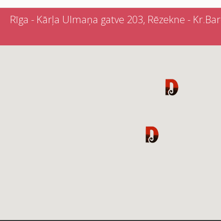
Rīga - Kārļa Ulmaņa gatve 203, Rēzekne - Kr.Barona 