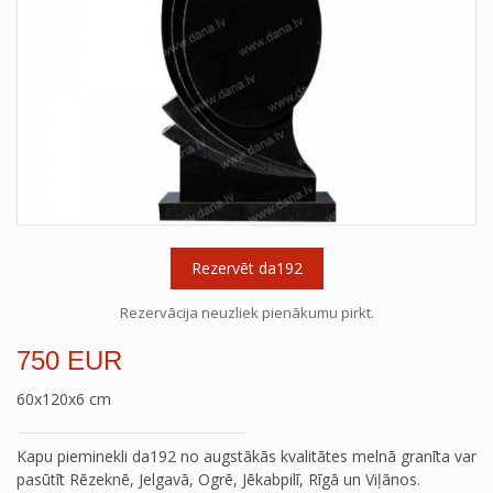
Rezervēt da192
Rezervācija neuzliek pienākumu pirkt.
750 EUR
60x120x6 cm
Kapu pieminekli da192 no augstākās kvalitātes melnā granīta var
pasūtīt Rēzeknē, Jelgavā, Ogrē, Jēkabpilī, Rīgā un Viļānos.