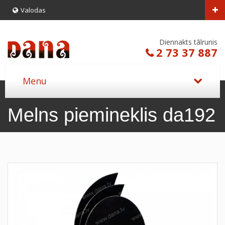
Valodas
Diennakts tālrunis
2 73 37 887
Melns piemineklis da192