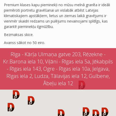
Premium klases kapu pieminekļi no mūsu melnā granīta ir ideāli
piemēroti portretu gravēšanai un vislabāk atbilst Latvijas
klimatiskajiem apstākļiem, lietus un ziemas laikā gravējums ir
vienmēr skaidri redzams un pulējums nevainojami spīdīgs, kas
garantē pieminekļu ilgmūžību.
Bezmaksas skice.
Avanss sākot no 50 eiro.
Rīga - Kārļa Ulmaņa gatve 203, Rēzekne -
Kr.Barona iela 10, Viļāni - Rīgas iela 5a, Jēkabpils
- Rīgas iela 143, Ogre - Rīgas iela 10a, Jelgava,
Rīgas iela 2, Ludza, Tālavijas iela 12, Gulbene,
Ābeļu iela 12