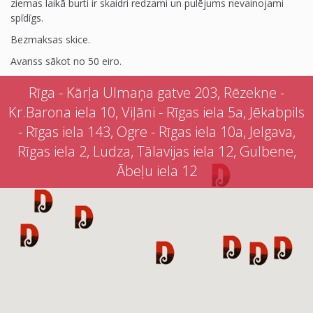
ziemas laikā burti ir skaidri redzami un pulējums nevainojami
spīdīgs.
Bezmaksas skice.
Avanss sākot no 50 eiro.
Rīga - Kārļa Ulmaņa gatve 203, Rēzekne -
Kr.Barona iela 10, Viļāni - Rīgas iela 5a, Jēkabpils
- Rīgas iela 143, Ogre - Rīgas iela 10a, Jelgava,
Rīgas iela 2, Ludza, Tālavijas iela 12, Gulbene,
Ābeļu iela 12