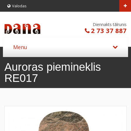
Valodas
Diennakts tālrunis
2 73 37 887
Auroras piemineklis
RE017