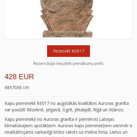
Rezervēt RE017
Rezervācija neuzliek pienākumu pirkt.
428 EUR
68X70X6 cm
Kapu pieminekli RE017 no augstākās kvalitātes Auroras granīta
var pasūtīt Rēzeknē, Jelgavā, Ogrē, Jēkabpilī, Rīgā un Viļānos.
Kapu pieminekļi no Auroras granīta ir piemēroti Latvijas
klimatiskajiem apstākļiem. Auroras kapu pieminekļiem vienmēr ir
neatkārtojams sarkanīgi brūns raksts uz melna fona. Lietus un