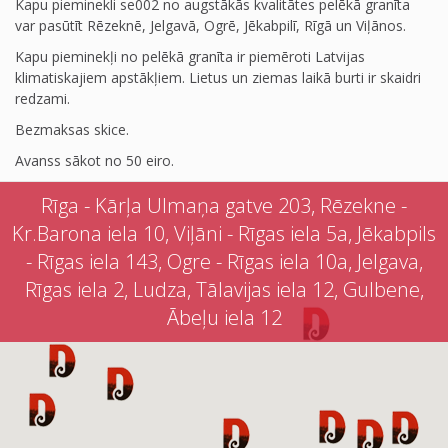
Kapu pieminekli se002 no augstākās kvalitātes pelēkā granīta
var pasūtīt Rēzeknē, Jelgavā, Ogrē, Jēkabpilī, Rīgā un Viļānos.
Kapu pieminekļi no pelēkā granīta ir piemēroti Latvijas
klimatiskajiem apstākļiem. Lietus un ziemas laikā burti ir skaidri
redzami.
Bezmaksas skice.
Avanss sākot no 50 eiro.
Rīga - Kārļa Ulmaņa gatve 203, Rēzekne -
Kr.Barona iela 10, Viļāni - Rīgas iela 5a, Jēkabpils
- Rīgas iela 143, Ogre - Rīgas iela 10a, Jelgava,
Rīgas iela 2, Ludza, Tālavijas iela 12, Gulbene,
Ābeļu iela 12