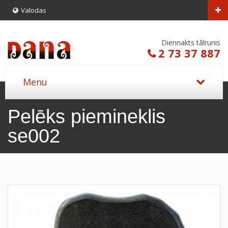
Valodas
Diennakts tālrunis
2 73 37 887
Pelēks piemineklis
se002