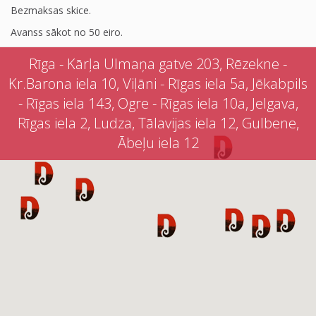
Bezmaksas skice.
Avanss sākot no 50 eiro.
Rīga - Kārļa Ulmaņa gatve 203, Rēzekne -
Kr.Barona iela 10, Viļāni - Rīgas iela 5a, Jēkabpils
- Rīgas iela 143, Ogre - Rīgas iela 10a, Jelgava,
Rīgas iela 2, Ludza, Tālavijas iela 12, Gulbene,
Ābeļu iela 12