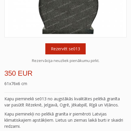
Rezervēt se013
Rezervācija neuzliek pienākumu pirkt.
350 EUR
61x76x6 cm
Kapu pieminekli se013 no augstākās kvalitātes pelēkā granīta
var pasūtīt Rēzeknē, Jelgavā, Ogrē, Jēkabpilī, Rīgā un Viļānos.
Kapu pieminekļi no pelēkā granīta ir piemēroti Latvijas
klimatiskajiem apstākļiem. Lietus un ziemas laikā burti ir skaidri
redzami.