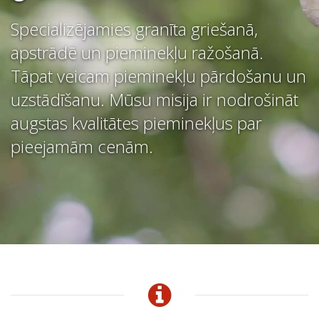
Specializējamies granīta griešanā,
apstrādē un pieminekļu ražošanā.
Tāpat veicam pieminekļu pārdošanu un
uzstādīšanu. Mūsu misija ir nodrošināt
augstas kvalitātes pieminekļus par
pieejamām cenām.