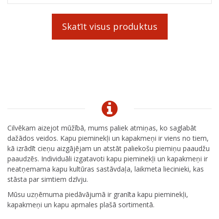
Skatīt visus produktus
Cilvēkam aizejot mūžībā, mums paliek atmiņas, ko saglabāt
dažādos veidos. Kapu pieminekļi un kapakmeņi ir viens no tiem,
kā izrādīt cieņu aizgājējam un atstāt paliekošu piemiņu paaudžu
paaudzēs. Individuāli izgatavoti kapu pieminekļi un kapakmeņi ir
neatņemama kapu kultūras sastāvdaļa, laikmeta liecinieki, kas
stāsta par simtiem dzīvju.
Mūsu uzņēmuma piedāvājumā ir granīta kapu pieminekļi,
kapakmeņi un kapu apmales plašā sortimentā.