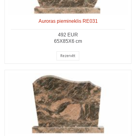
Auroras piemineklis RE031
492 EUR
65X85X6 cm
Rezervēt