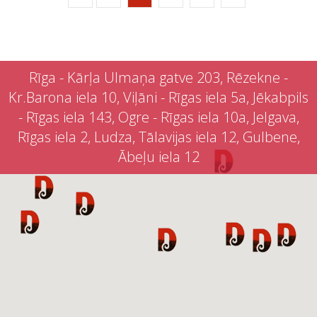
Rīga - Kārļa Ulmaņa gatve 203, Rēzekne -
Kr.Barona iela 10, Viļāni - Rīgas iela 5a, Jēkabpils
- Rīgas iela 143, Ogre - Rīgas iela 10a, Jelgava,
Rīgas iela 2, Ludza, Tālavijas iela 12, Gulbene,
Ābeļu iela 12