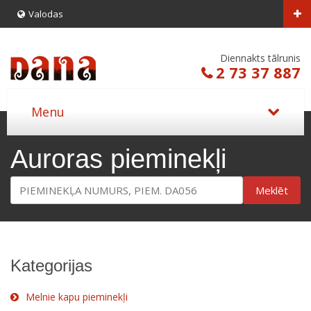
Valodas
Diennakts tālrunis
2 73 37 887
Auroras pieminekļi
Meklēt
Kategorijas
Melnie kapu pieminekļi