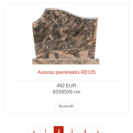
Auroras piemineklis RE035
492 EUR
65X85X6 cm
Rezervēt
«
1
2
3
4
»