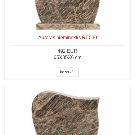
Auroras piemineklis RE030
492 EUR
65X85X6 cm
Rezervēt